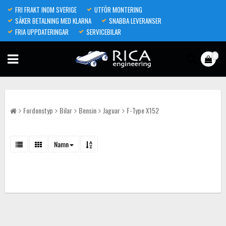
FRI FRAKT INOM SVERIGE
UTFÖR MONTERING
SÄKER BETALNING MED KLARNA
SNABBA LEVERANSER
FRIA UPPDATERINGAR
SERVICEBILAR
0
Fordonstyp
Bilar
Bensin
Jaguar
F-Type X152
Namn