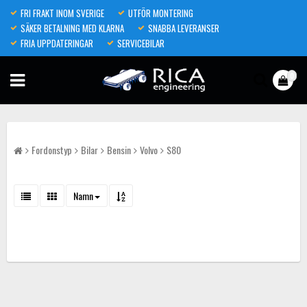
FRI FRAKT INOM SVERIGE
UTFÖR MONTERING
SÄKER BETALNING MED KLARNA
SNABBA LEVERANSER
FRIA UPPDATERINGAR
SERVICEBILAR
0
Fordonstyp
Bilar
Bensin
Volvo
S80
Namn