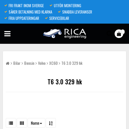
FRI FRAKT INOM SVERIGE
UTFÖR MONTERING
SÄKER BETALNING MED KLARNA
SNABBA LEVERANSER
FRIA UPPDATERINGAR
SERVICEBILAR
0
Bilar
Bensin
Volvo
XC60
T6 3.0 329 hk
T6 3.0 329 hk
Namn