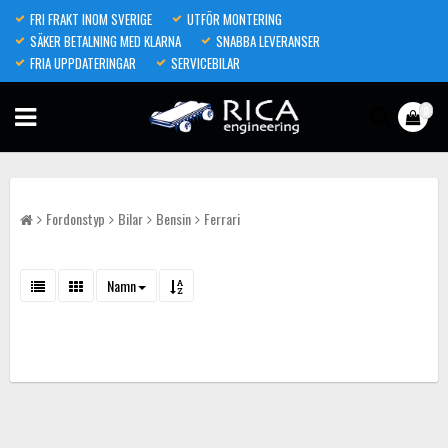
FRI FRAKT INOM SVERIGE
UTFÖR MONTERING
SÄKER BETALNING MED KLARNA
SNABBA LEVERANSER
FRIA UPPDATERINGAR
SERVICEBILAR
0
Fordonstyp
Bilar
Bensin
Ferrari
Namn