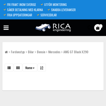
FRI FRAKT INOM SVERIGE
UTFÖR MONTERING
SÄKER BETALNING MED KLARNA
SNABBA LEVERANSER
FRIA UPPDATERINGAR
SERVICEBILAR
0
Fordonstyp
Bilar
Bensin
Mercedes
AMG GT Black X290
Namn