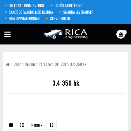
FRI FRAKT INOM SVERIGE
UTFÖR MONTERING
SÄKER BETALNING MED KLARNA
SNABBA LEVERANSER
FRIA UPPDATERINGAR
SERVICEBILAR
0
Bilar
Bensin
Porsche
911 991
3.4 350 hk
3.4 350 hk
Namn