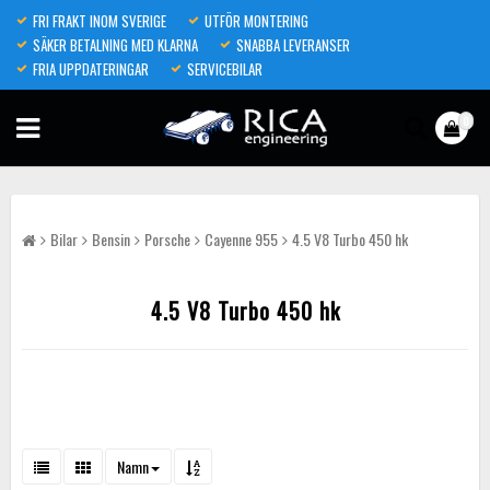
FRI FRAKT INOM SVERIGE
UTFÖR MONTERING
SÄKER BETALNING MED KLARNA
SNABBA LEVERANSER
FRIA UPPDATERINGAR
SERVICEBILAR
0
Bilar
Bensin
Porsche
Cayenne 955
4.5 V8 Turbo 450 hk
4.5 V8 Turbo 450 hk
Namn