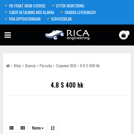
FRI FRAKT INOM SVERIGE
UTFÖR MONTERING
SÄKER BETALNING MED KLARNA
SNABBA LEVERANSER
FRIA UPPDATERINGAR
SERVICEBILAR
0
Bilar
Bensin
Porsche
Cayenne 958
4.8 S 400 hk
4.8 S 400 hk
Namn