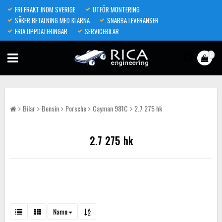
FRI FRAKT INOM SVERIGE
UTFÖR MONTERING
SÄKER BETALNING MED KLARNA
SNABBA LEVERANSER
FRIA UPPDATERINGAR
SERVICEBILAR
0
Bilar
Bensin
Porsche
Cayman 981C
2.7 275 hk
2.7 275 hk
Namn