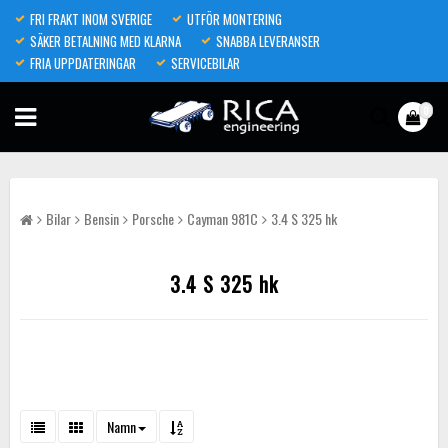
FRI FRAKT INOM SVERIGE
UTFÖR MONTERING
SÄKER BETALNING MED KLARNA
SNABBA LEVERANSER
FRIA UPPDATERINGAR
SERVICEBILAR
0
Bilar
Bensin
Porsche
Cayman 981C
3.4 S 325 hk
3.4 S 325 hk
Namn