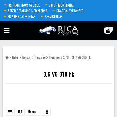
FRI FRAKT INOM SVERIGE
UTFÖR MONTERING
SÄKER BETALNING MED KLARNA
SNABBA LEVERANSER
FRIA UPPDATERINGAR
SERVICEBILAR
0
Bilar
Bensin
Porsche
Panamera 970
3.6 V6 310 hk
3.6 V6 310 hk
Namn