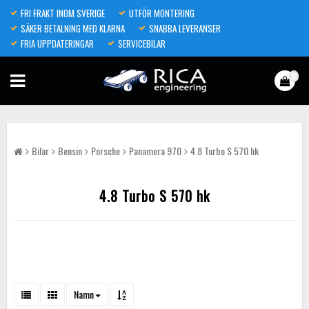
FRI FRAKT INOM SVERIGE
UTFÖR MONTERING
SÄKER BETALNING MED KLARNA
SNABBA LEVERANSER
FRIA UPPDATERINGAR
SERVICEBILAR
0
Bilar
Bensin
Porsche
Panamera 970
4.8 Turbo S 570 hk
4.8 Turbo S 570 hk
Namn