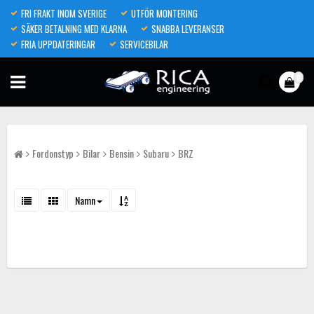
FRI FRAKT INOM SVERIGE
UTFÖR MONTERING
SÄKER BETALNING MED KLARNA
SNABBA LEVERANSER
FRIA UPPDATERINGAR
SERVICEBILAR
0
Fordonstyp
Bilar
Bensin
Subaru
BRZ
Namn