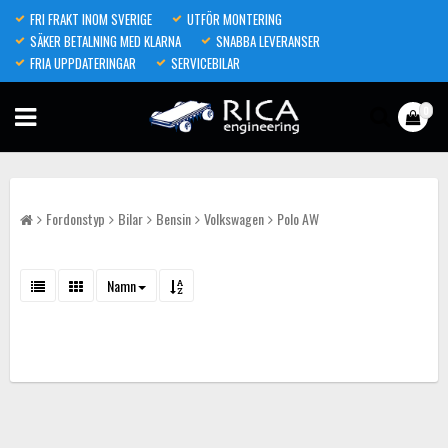
FRI FRAKT INOM SVERIGE
UTFÖR MONTERING
SÄKER BETALNING MED KLARNA
SNABBA LEVERANSER
FRIA UPPDATERINGAR
SERVICEBILAR
0
Fordonstyp
Bilar
Bensin
Volkswagen
Polo AW
Namn