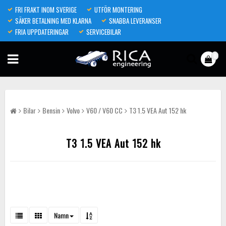
FRI FRAKT INOM SVERIGE
UTFÖR MONTERING
SÄKER BETALNING MED KLARNA
SNABBA LEVERANSER
FRIA UPPDATERINGAR
SERVICEBILAR
0
Bilar
Bensin
Volvo
V60 / V60 CC
T3 1.5 VEA Aut 152 hk
T3 1.5 VEA Aut 152 hk
Namn