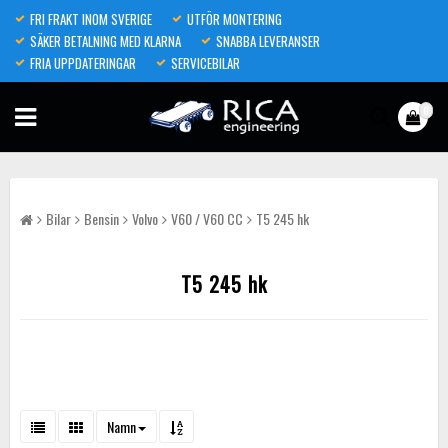
FRI FRAKT INOM SVERIGE
UTFÖR MONTERING
SÄKER BETALNING MED KLARNA
SNABBA LEVERANSER
FRIA UPPDATERINGAR
SERVICEBILAR
0
Bilar
Bensin
Volvo
V60 / V60 CC
T5 245 hk
T5 245 hk
Namn