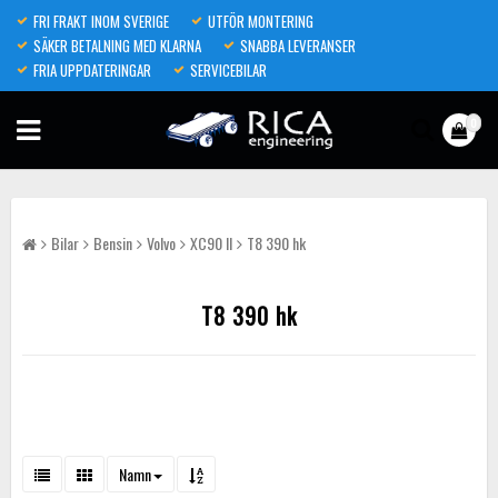
FRI FRAKT INOM SVERIGE
UTFÖR MONTERING
SÄKER BETALNING MED KLARNA
SNABBA LEVERANSER
FRIA UPPDATERINGAR
SERVICEBILAR
0
Bilar
Bensin
Volvo
XC90 II
T8 390 hk
T8 390 hk
Namn