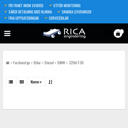
FRI FRAKT INOM SVERIGE
UTFÖR MONTERING
SÄKER BETALNING MED KLARNA
SNABBA LEVERANSER
FRIA UPPDATERINGAR
SERVICEBILAR
0
Fordonstyp
Bilar
Diesel
BMW
320d F30
Namn