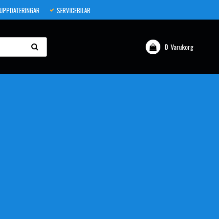
 UPPDATERINGAR
SERVICEBILAR
0
Varukorg
Din varukorg är tom