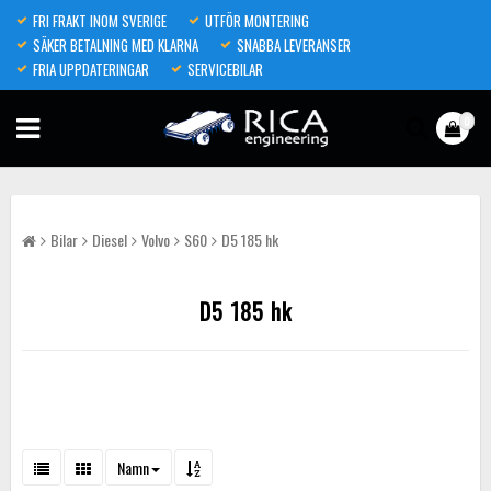
FRI FRAKT INOM SVERIGE
UTFÖR MONTERING
SÄKER BETALNING MED KLARNA
SNABBA LEVERANSER
FRIA UPPDATERINGAR
SERVICEBILAR
0
Bilar
Diesel
Volvo
S60
D5 185 hk
D5 185 hk
Namn