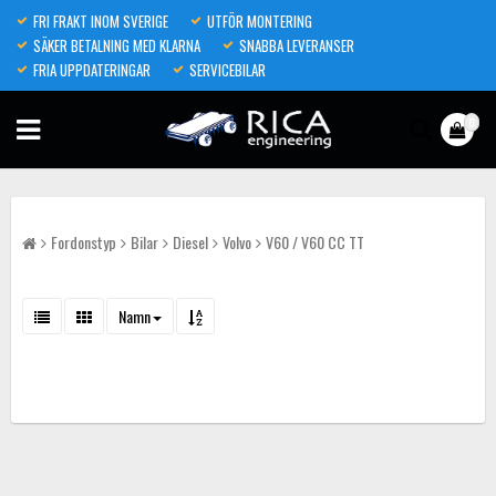
FRI FRAKT INOM SVERIGE
UTFÖR MONTERING
SÄKER BETALNING MED KLARNA
SNABBA LEVERANSER
FRIA UPPDATERINGAR
SERVICEBILAR
0
Fordonstyp
Bilar
Diesel
Volvo
V60 / V60 CC TT
Namn