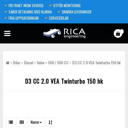
FRI FRAKT INOM SVERIGE
UTFÖR MONTERING
SÄKER BETALNING MED KLARNA
SNABBA LEVERANSER
FRIA UPPDATERINGAR
SERVICEBILAR
0
Bilar
Diesel
Volvo
V60 / V60 CC
D3 CC 2.0 VEA Twinturbo 150 hk
D3 CC 2.0 VEA Twinturbo 150 hk
Namn