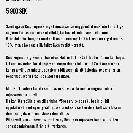
5 900 SEK
Samtliga av Rica Engineerings trimsatser är noggrant utvecklade för att ge
en jämn balans mellan ökad effekt, körbarhet och bränsle ekonomi.
Bränsleförbrukningen med en Rica optimering förbättras som regel med 5-
10% men påverkas självfallet även av ditt körsätt.
Rica Engineering Sweden har utvecklat en helt ny Softloader 3 som kan köpas
till och användas för att själv optimera denna bil. För att Softloadern ska
kunna användas måste dock denna biltypen initialt dekodas av oss eller en
behörig auktoriserad Rica återförsäljare.
Med Softloadern kan du sedan även själv skifta mellan original och trim
mjukvaran när du vill.
Du kan återställa bilen till original före service och skulle din bil bli
uppdaterad med ny original mjukvara vid service kan du enkelt själv läsa ur
den nya mjukvaran och skicka den till oss.
På så sätt kan vi förse dig med en ny Rica trim mjukvara baserad på den
senaste mjukvaran ifrån biltillverkaren.