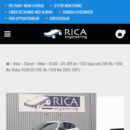
FRI FRAKT INOM SVERIGE
UTFÖR MONTERING
SÄKER BETALNING MED KLARNA
SNABBA LEVERANSER
FRIA UPPDATERINGAR
SERVICEBILAR
0
Bilar
Diesel
Volvo
XC60
D5 205 hk
ECU Upgrade 245 Hk / 500
Nm (Volvo XC60 D5 205 Hk / 420 Nm 2010-2011)